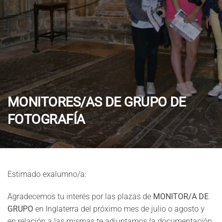
MONITORES/AS DE GRUPO DE
FOTOGRAFÍA
Estimado exalumno/a:
Agradecemos tu interés por las plazas de
MONITOR/A DE
GRUPO
en Inglaterra del próximo mes de julio o agosto y
en relación a las mismas te adjuntamos la documentación