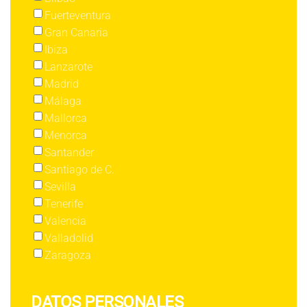
Fuerteventura
Gran Canaria
Ibiza
Lanzarote
Madrid
Málaga
Mallorca
Menorca
Santander
Santiago de C.
Sevilla
Tenerife
Valencia
Valladolid
Zaragoza
DATOS PERSONALES