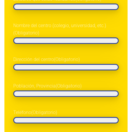
Nombre del centro (colegio, universidad, etc.)
(Obligatorio)
Dirección del centro
(Obligatorio)
Población, Provincia
(Obligatorio)
Teléfono
(Obligatorio)