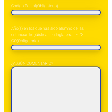
Código Postal
(Obligatorio)
Año(s) en los que has sido alumno de las
estancias lingüísticas en Inglaterra LET'S
GO
(Obligatorio)
¿ALGÚN COMENTARIO?