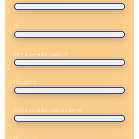
DNI
*
Fecha de caducidad DNI
*
Pasaporte
Fecha de caducidad pasaporte
Dirección:
*