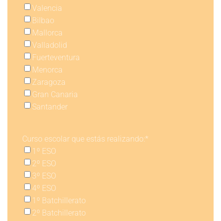
Valencia
Bilbao
Mallorca
Valladolid
Fuerteventura
Menorca
Zaragoza
Gran Canaria
Santander
Curso escolar que estás realizando:
*
1º ESO
2º ESO
3º ESO
4º ESO
1º Batchillerato
2º Batchillerato