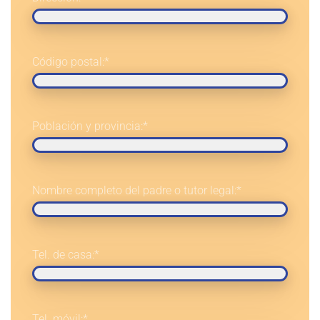
Código postal:
*
Población y provincia:
*
Nombre completo del padre o tutor legal:
*
Tel. de casa:
*
Tel. móvil:
*