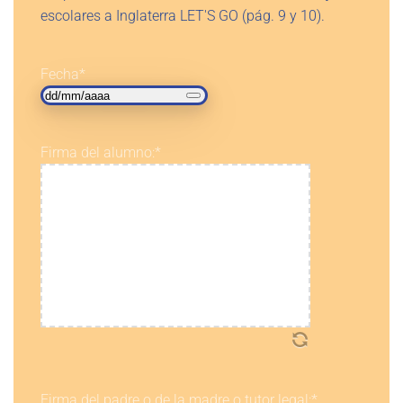
escolares a Inglaterra LET'S GO (pág. 9 y 10).
Fecha
*
Firma del alumno:
*
Firma del padre o de la madre o tutor legal:
*