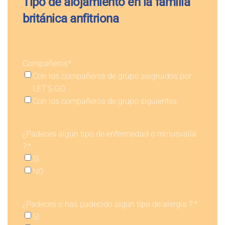
Tipo de alojamiento en la familia
británica anfitriona
Compañeros
*
Con los compañeros de grupo asignados por
LET'S GO.
Con los compañeros de grupo siguientes:
¿Padeces algún tipo de enfermedad o minusvalía
?:
*
SI
NO
¿Padeces o has padecido algún tipo de alergia ?:
*
SI