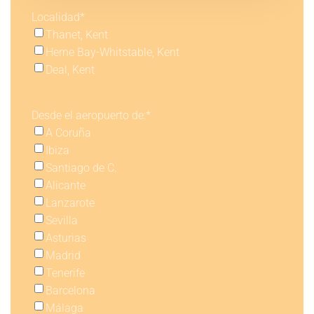
Localidad
*
Thanet, Kent
Herne Bay-Whitstable, Kent
Deal, Kent
Desde el aeropuerto de:
*
A Coruña
Ibiza
Santiago de C.
Alicante
Lanzarote
Sevilla
Asturias
Madrid
Tenerife
Barcelona
Málaga