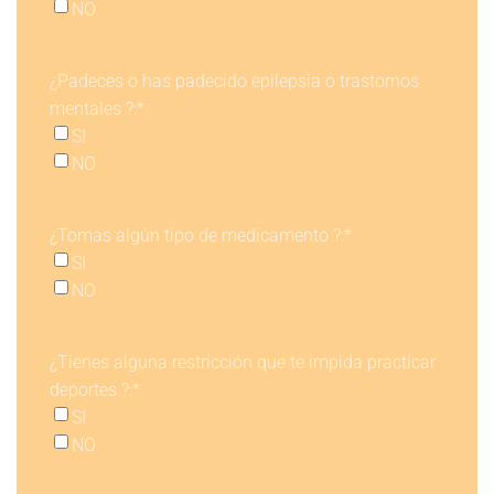
NO
¿Padeces o has padecido epilepsia o trastornos
mentales ?:
*
SI
NO
¿Tomas algún tipo de medicamento ?:
*
SI
NO
¿Tienes alguna restricción que te impida practicar
deportes ?:
*
SI
NO