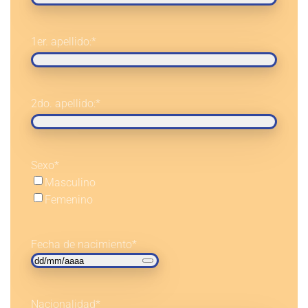
1er. apellido:
*
2do. apellido:
*
Sexo
*
Masculino
Femenino
Fecha de nacimiento
*
Nacionalidad
*